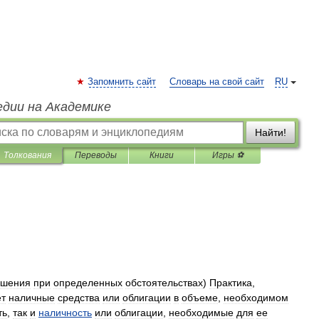
Запомнить сайт
Словарь на свой сайт
RU
едии на Академике
Найти!
Толкования
Переводы
Книги
Игры ⚽
ашения
при
определенных
обстоятельствах
)
Практика
,
ет
наличные
средства
или
облигации
в
объеме
,
необходимом
ть
,
так
и
наличность
или
облигации
,
необходимые
для
ее