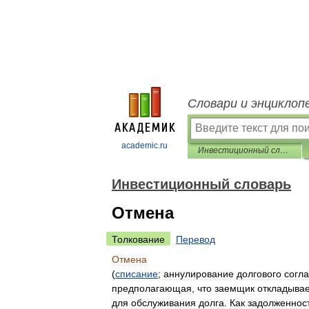
Словари и энциклоп
academic.ru
Инвестиционный словарь
Инвестиционный словарь
Отмена
Толкование
Перевод
Отмена
(
списание
;
аннулирование
долгового
согл
предполагающая
,
что
заемщик
откладыва
для
обслуживания
долга
.
Как
задолженнос