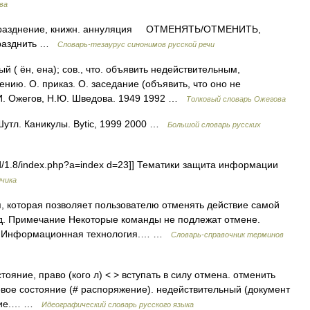
ва
азднение, книжн. аннуляция ОТМЕНЯТЬ/ОТМЕНИТЬ,
упразднить …
Словарь-тезаурус синонимов русской речи
( ён, ена); сов., что. объявить недействительным,
ю. О. приказ. О. заседание (объявить, что оно не
.И. Ожегов, Н.Ю. Шведова. 1949 1992 …
Толковый словарь Ожегова
Шутл. Каникулы. Bytic, 1999 2000 …
Большой словарь русских
rd/1.8/index.php?a=index d=23]] Тематики защита информации
дчика
я, которая позволяет пользователю отменять действие самой
д. Примечание Некоторые команды не подлежат отмене.
4: Информационная технология.… …
Словарь-справочник терминов
ояние, право (кого л) < > вступать в силу отмена. отменить
овое состояние (# распоряжение). недействительный (документ
ание.… …
Идеографический словарь русского языка