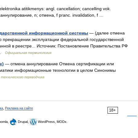
ektronika atitikmenys: angl. cancellation; cancelling vok.
. аннулирование, n; отмена, f pranc. invalidation, f …
ударственной информационной системы
— (далее отмена
 о прекращении эксплуатации федеральной государственной
ной в реестре... Источник: Постановление Правительства РФ
… …
Официальная терминология
х)
— отмена аннулирование Отмена сертификации или
] Тематики информационные технологии в целом Синонимы
 технического переводчика
ка
,
Реклама на сайте
18+
omla,
Drupal,
WordPress, MODx.