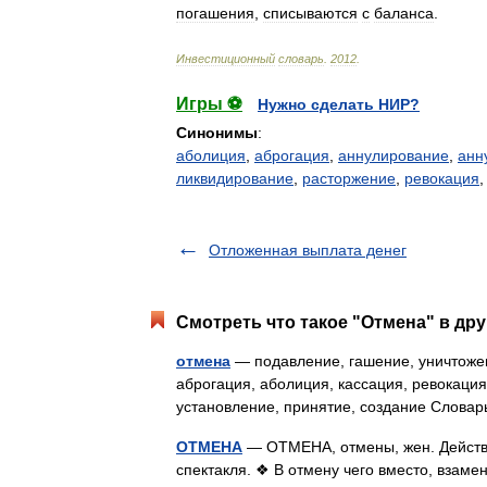
погашения
,
списываются
с
баланса
.
Инвестиционный
словарь
.
2012
.
Игры ⚽
Нужно сделать НИР?
Синонимы
:
аболиция
,
аброгация
,
аннулирование
,
анн
ликвидирование
,
расторжение
,
ревокация
Отложенная выплата денег
Смотреть что такое "Отмена" в дру
отмена
— подавление, гашение, уничтожен
аброгация, аболиция, кассация, ревокация
установление, принятие, создание Слова
ОТМЕНА
— ОТМЕНА, отмены, жен. Действи
спектакля. ❖ В отмену чего вместо, взаме