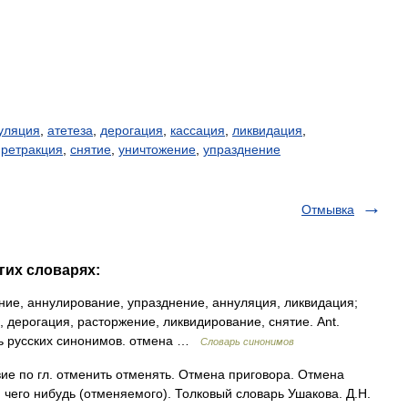
уляция
,
атетеза
,
дерогация
,
кассация
,
ликвидация
,
,
ретракция
,
снятие
,
уничтожение
,
упразднение
Отмывка
гих словарях:
ие, аннулирование, упразднение, аннуляция, ликвидация;
, дерогация, расторжение, ликвидирование, снятие. Ant.
рь русских синонимов. отмена …
Словарь синонимов
е по гл. отменить отменять. Отмена приговора. Отмена
н чего нибудь (отменяемого). Толковый словарь Ушакова. Д.Н.