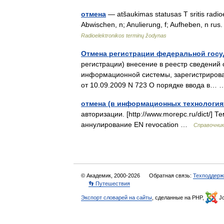
отмена
— atšaukimas statusas T sritis radioel
Abwischen, n; Anulierung, f; Aufheben, n rus
Radioelektronikos terminų žodynas
Отмена регистрации федеральной гос
регистрации) внесение в реестр сведений
информационной системы, зарегистрирован
от 10.09.2009 N 723 О порядке ввода в
отмена (в информационных технология
авторизации. [http://www.morepc.ru/dict/
аннулирование EN revocation …
Справочник
© Академик, 2000-2026
Обратная связь:
Техподдерж
👣 Путешествия
Экспорт словарей на сайты
, сделанные на PHP,
Jo