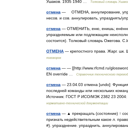
Ушаков. 1935 1940 …
Толковый словарь Ушако
отмена
— ОТМЕНА, аннулирование, упр
несов. и сов. аннулировать, упразднять/
отмена
— ОТМЕНИТЬ, еню, енишь; енённый 
упраздняемым или подлежащим неисполнени
состоится). Толковый словарь Ожегова. С
ОТМЕНА
— крепостного права. Жарг. шк. 
поговорок
отмена
— — [[http://www.rfcmd.ru/glosswo
EN override …
Справочник технического перево
отмена
— 23.04.03 отмена [undo]: Функци
последней команды или нескольких коман
Источник: ГОСТ Р ИСО/МЭК 2382 23 200
нормативно-технической документации
отмена
— ▲ прекращать (состояние) ↑ сост
признать недействительным какое л. прав
#). упразднение. упразднить. аннулиров